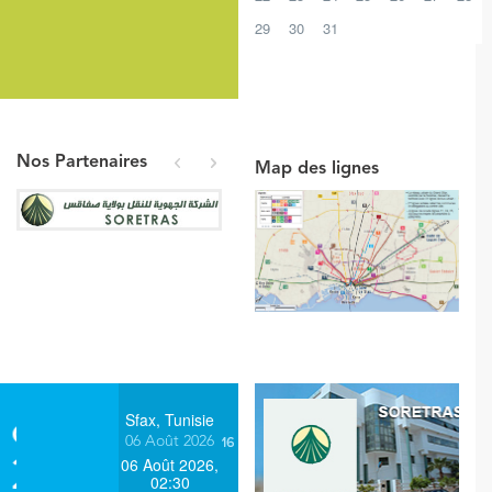
29
30
31
Nos Partenaires
Map des lignes
prev
next
Sfax, Tunisie
06 Août 2026
06 Août 2026,
02:30