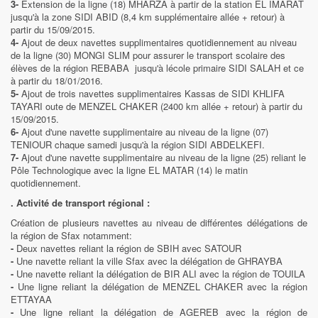
3-
Extension de la ligne (18) MHARZA à partir de la station EL IMARAT
jusqu'à la zone SIDI ABID (8,4 km supplémentaire allée + retour) à
partir du 15/09/2015.
4-
Ajout de deux navettes supplimentaires quotidiennement au niveau
de la ligne (30) MONGI SLIM pour assurer le transport scolaire des
élèves de la région REBABA jusqu'à lécole primaire SIDI SALAH et ce
à partir du 18/01/2016.
5-
Ajout de trois navettes supplimentaires Kassas de SIDI KHLIFA
TAYARI oute de MENZEL CHAKER (2400 km allée + retour) à partir du
15/09/2015.
6-
Ajout d'une navette supplimentaire au niveau de la ligne (07)
TENIOUR chaque samedi jusqu'à la région SIDI ABDELKEFI.
7-
Ajout d'une navette supplimentaire au niveau de la ligne (25) reliant le
Pôle Technologique avec la ligne EL MATAR (14) le matin
quotidiennement.
. Activité de transport régional :
Création de plusieurs navettes au niveau de différentes délégations de
la région de Sfax notamment:
-
Deux navettes reliant la région de SBIH avec SATOUR
-
Une navette reliant la ville Sfax avec la délégation de GHRAYBA
-
Une navette reliant la délégation de BIR ALI avec la région de TOUILA
-
Une ligne reliant la délégation de MENZEL CHAKER avec la région
ETTAYAA
-
Une ligne reliant la délégation de AGEREB avec la région de