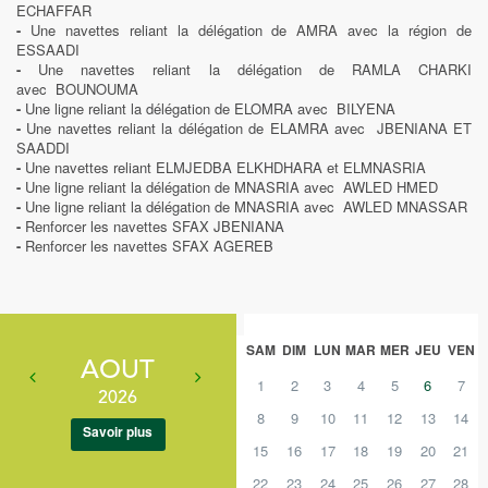
ECHAFFAR
-
Une navettes reliant la délégation de AMRA avec la région de
ESSAADI
-
Une navettes reliant la délégation de RAMLA CHARKI
avec BOUNOUMA
-
Une ligne reliant la délégation de ELOMRA avec BILYENA
-
Une navettes reliant la délégation de ELAMRA avec JBENIANA ET
SAADDI
-
Une navettes reliant ELMJEDBA ELKHDHARA et ELMNASRIA
-
Une ligne reliant la délégation de MNASRIA avec AWLED HMED
-
Une ligne reliant la délégation de MNASRIA avec AWLED MNASSAR
-
Renforcer les navettes SFAX JBENIANA
-
Renforcer les navettes SFAX AGEREB
SAM
DIM
LUN
MAR
MER
JEU
VEN
AOUT
1
2
3
4
5
6
7
2026
8
9
10
11
12
13
14
Savoir plus
15
16
17
18
19
20
21
22
23
24
25
26
27
28