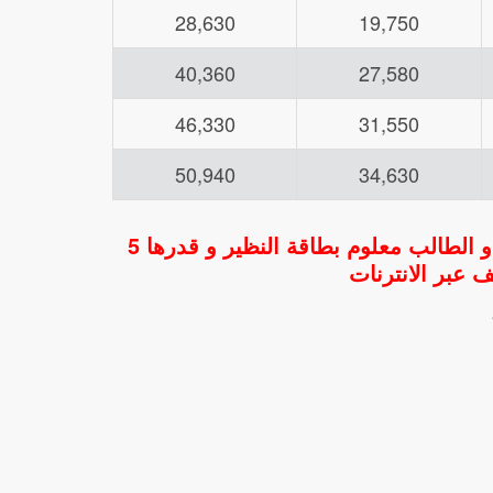
28,630
19,750
40,360
27,580
46,330
31,550
50,940
34,630
في صورة وقوع خطأ في البيانات الشخصية يتحمل التلميذ أو الطالب معلوم بطاقة النظير و قدرها 5