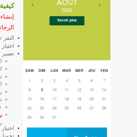
AOUT
كيفية
2026
إنشاء
Savoir plus
الرجاء
النقر 
اختيار 
تعمير 
ا
ا
SAM
DIM
LUN
MAR
MER
JEU
VEN
ت
1
2
3
4
5
6
7
ا
8
9
10
11
12
13
14
ر
ت
15
16
17
18
19
20
21
ع
22
23
24
25
26
27
28
ر
29
30
31
ر
اختيار 
تحميل 