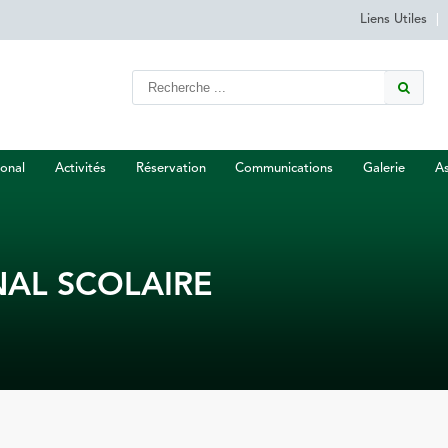
Liens Utiles
|
onal
Activités
Réservation
Communications
Galerie
As
AL SCOLAIRE