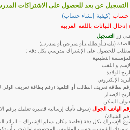
 التسجيل عن بعد للحصول على الاشتراكات المدرس
 حساب
(كيفية إنشاء حساب)
 إدخال البيانات باللغة العربية
على زر
التسجيل
الصفة (
تلميذ أو طالب أو متربص أو متدرب
)
مطلب للحصول على الإشتراك مدرسي بكل دقة :
لمؤسسة التعليمية
لإسم و اللقب
اريخ الولادة
لبريد الإلكتروني
قم بطاقة تعريف الطالب أو التلميذ (رقم بطاقة تعريف الولي ل
اريخ الإصدار
نوان السكن
(سوف تأتيك إرسالية قصيرة تعلمك برقم الا
قم الهاتف الجوال
قم الشباك)
نوع الإشتراك بكل دقة (خاصة مكان تسلم الإشتراك – الرائد الب
صورتك الشمسية حسب المقاييس المخصصة لها (يجب أن تكون