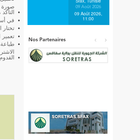
Sfax, Tunisie
صورة ب
09 Août 2026
التأكد
09 Août 2026,
11:00
في أسف
تختار 
تعمير 
Nos Partenaires
طباعة 
prev
next
الاشترا
القدوم