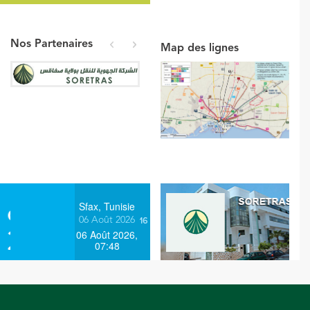
Nos Partenaires
Map des lignes
prev
next
Sfax, Tunisie
06 Août 2026
06 Août 2026,
07:48