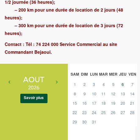
1/2 journée (36 heures);
– 200 km pour une durée de location de 2 jours (48
heures);
– 300 km pour une durée de location de 3 jours (72
heures);
Contact : Tél : 74 224 000 Service Commercial au site
Commandant Bejaoui.
SAM
DIM
LUN
MAR
MER
JEU
VEN
AOUT
1
2
3
4
5
6
7
2026
8
9
10
11
12
13
14
Savoir plus
15
16
17
18
19
20
21
22
23
24
25
26
27
28
29
30
31