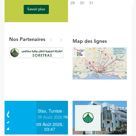
29
30
31
Savoir plus
Visite de Monsieur le
Ministre du Transport à
Nos Partenaires
Sfax
Map des lignes
prev
next
Savoir plus
Un partenariat entre la
SORETRAS et l'Autorité
Nationale de Lutte
Contre l…
Savoir plus
Sfax, Tunisie
09 Août 2026
Un accord de partenariat
09 Août 2026,
03:47
entre la ST de Sfax et la
HEC de Sfax