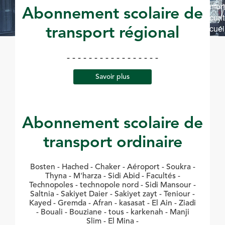
confort
Abonnement scolaire de
sécuri
accuei
transport régional
savo
- - - - - - - - - - - - - - - - -
Savoir plus
Abonnement scolaire de
transport ordinaire
Bosten - Hached - Chaker - Aéroport - Soukra -
Thyna - M'harza - Sidi Abid - Facultés -
Technopoles - technopole nord - Sidi Mansour -
Saltnia - Sakiyet Daier - Sakiyet zayt - Teniour -
Kayed - Gremda - Afran - kasasat - El Ain - Ziadi
- Bouali - Bouziane - tous - karkenah - Manji
Slim - El Mina -